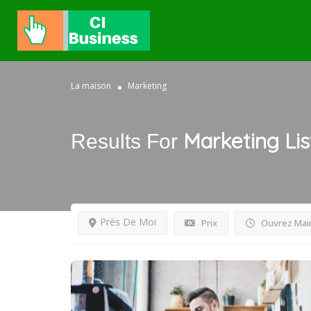
La maison
Marketing
Marketing
Li
Results For
Près De Moi
Prix
Ouvrez Mai