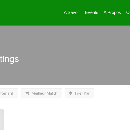
A Savoir
Events
A Propos
C
stings
ntenant
Meilleur Match
Trier Par