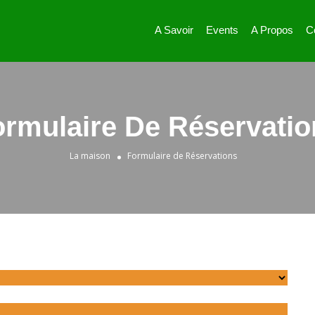
A Savoir
Events
A Propos
C
ormulaire De Réservatio
La maison
Formulaire de Réservations