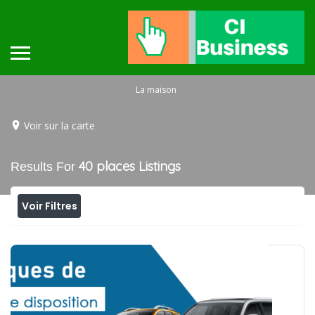
La maison
Voir sur la carte
40 places
Listings
Results For
Voir Filtres