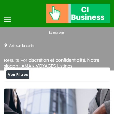
La maison
Voir sur la carte
discrétion et confidentialité. Notre
Results For
slogan : AMAK VOYAGES
Listings
Voir Filtres