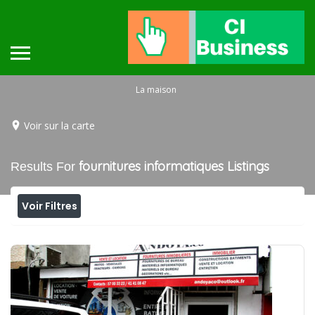
La maison
Voir sur la carte
fournitures informatiques
Listings
Results For
Voir Filtres