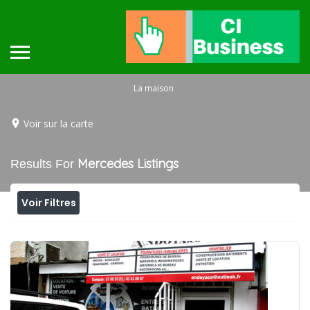
La maison
Voir sur la carte
Mercedes
Listings
Results For
Voir Filtres