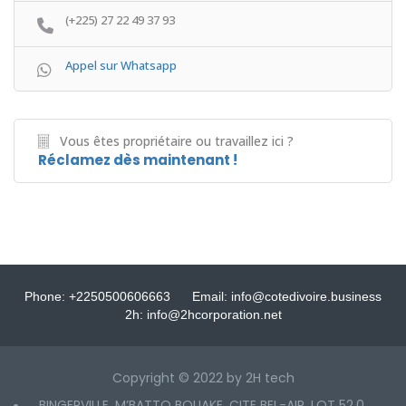
(+225) 27 22 49 37 93
Appel sur Whatsapp
Vous êtes propriétaire ou travaillez ici ?
Réclamez dès maintenant !
Phone: +2250500606663
Email: info@cotedivoire.business
2h: info@2hcorporation.net
Copyright © 2022 by 2H tech
BINGERVILLE, M’BATTO BOUAKE, CITE BEL-AIR, LOT 52.0,