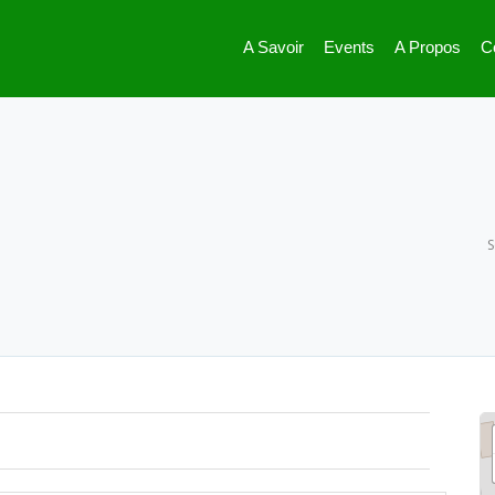
A Savoir
Events
A Propos
C
S