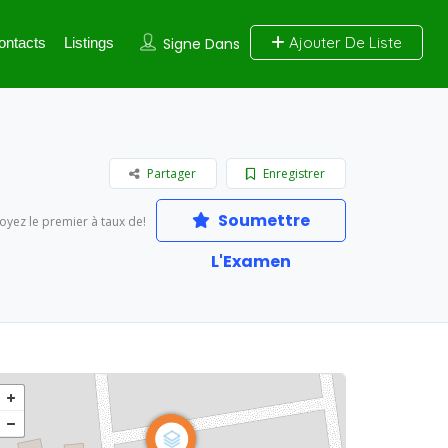
Ajouter De Liste
ontacts
Listings
Signe Dans
Partager
Enregistrer
Soumettre
oyez le premier à taux de!
L'Examen