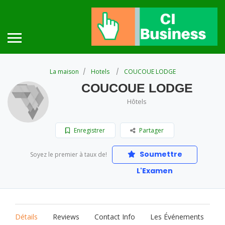
La maison
Hotels
COUCOUE LODGE
COUCOUE LODGE
Hôtels
Enregistrer
Partager
Soumettre
Soyez le premier à taux de!
L'Examen
Détails
Reviews
Contact Info
Les Événements