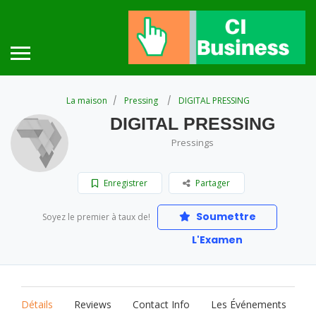
La maison
Pressing
DIGITAL PRESSING
DIGITAL PRESSING
Pressings
Enregistrer
Partager
Soumettre
Soyez le premier à taux de!
L'Examen
Détails
Reviews
Contact Info
Les Événements