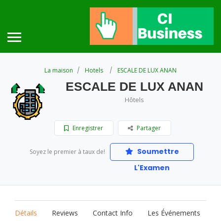
La maison
Hotels
ESCALE DE LUX ANAN
ESCALE DE LUX ANAN
Hôtels
Enregistrer
Partager
Soumettre
Soyez le premier à taux de!
L'Examen
Détails
Reviews
Contact Info
Les Événements