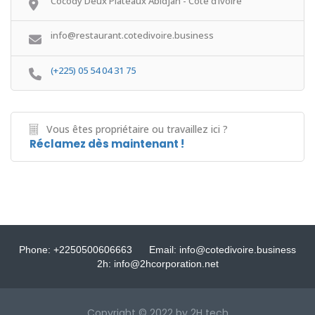
Cocody Deux Plateaux Abidjan - Côte d’Ivoire
info@restaurant.cotedivoire.business
(+225) 05 54 04 31 75
Vous êtes propriétaire ou travaillez ici ?
Réclamez dès maintenant !
Phone: +2250500606663
Email: info@cotedivoire.business
2h: info@2hcorporation.net
Copyright © 2022 by 2H tech