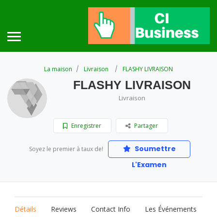
La maison
Livraison
FLASHY LIVRAISON
FLASHY LIVRAISON
Livraison
Enregistrer
Partager
Soumettre
Soyez le premier à taux de!
L'Examen
Détails
Reviews
Contact Info
Les Événements