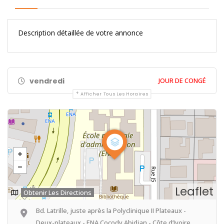
Description détaillée de votre annonce
vendredi
JOUR DE CONGÉ
Afficher Tous Les Horaires
Leaflet
Obtenir Les Directions
Bd. Latrille, juste après la Polyclinique II Plateaux -
Deux-plateaux - ENA Cocody Abidjan - Côte d’Ivoire