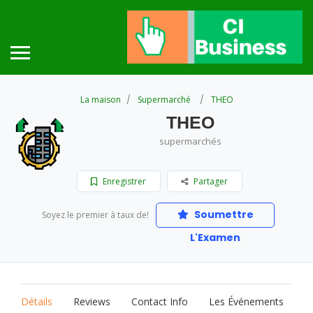
La maison
Supermarché
THEO
THEO
supermarchés
Enregistrer
Partager
Soumettre
Soyez le premier à taux de!
L'Examen
Détails
Reviews
Contact Info
Les Événements