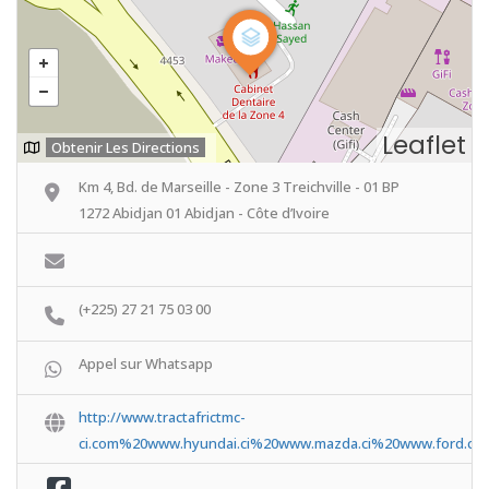
Leaflet
Obtenir Les Directions
Km 4, Bd. de Marseille - Zone 3 Treichville - 01 BP
1272 Abidjan 01 Abidjan - Côte d’Ivoire
(+225) 27 21 75 03 00
Appel sur Whatsapp
http://www.tractafrictmc-
ci.com%20www.hyundai.ci%20www.mazda.ci%20www.ford.ci