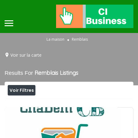
La maison
Remblais
Voir sur la carte
Remblais
Listings
Results For
Voir Filtres